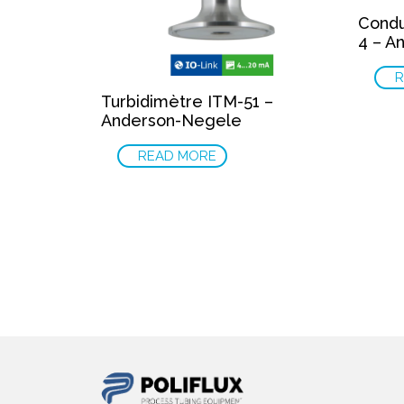
Condu
4 – A
R
Turbidimètre ITM-51 –
Anderson-Negele
READ MORE