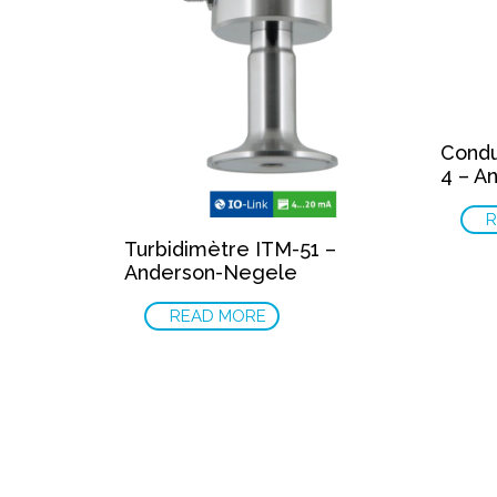
Condu
4 – A
R
Turbidimètre ITM-51 –
Anderson-Negele
READ MORE