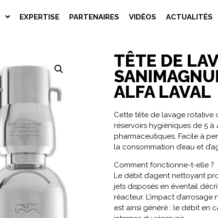
S
EXPERTISE
PARTENAIRES
VIDÉOS
ACTUALITÉS
TÊTE DE LA
SANIMAGNU
ALFA LAVAL
Cette tête de lavage rotative 
réservoirs hygiéniques de 5 à
pharmaceutiques. Facile à per
la consommation d’eau et d’ag
Comment fonctionne-t-elle ?
Le débit d’agent nettoyant pro
jets disposés en éventail
décri
réacteur. L’impact d’arrosage n
est ainsi généré : le débit en