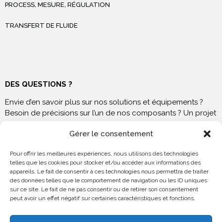
PROCESS, MESURE, RÉGULATION
TRANSFERT DE FLUIDE
DES QUESTIONS ?
Envie d’en savoir plus sur nos solutions et équipements ?
Besoin de précisions sur l’un de nos composants ? Un projet
à venir ? N’hésitez pas à nous contacter !
Gérer le consentement
Pour offrir les meilleures expériences, nous utilisons des technologies
telles que les cookies pour stocker et/ou accéder aux informations des
appareils. Le fait de consentir à ces technologies nous permettra de traiter
NOUS RENDRE VISITE
des données telles que le comportement de navigation ou les ID uniques
sur ce site. Le fait de ne pas consentir ou de retirer son consentement
peut avoir un effet négatif sur certaines caractéristiques et fonctions.
23 rue Guilloux
69230 St Genis Laval