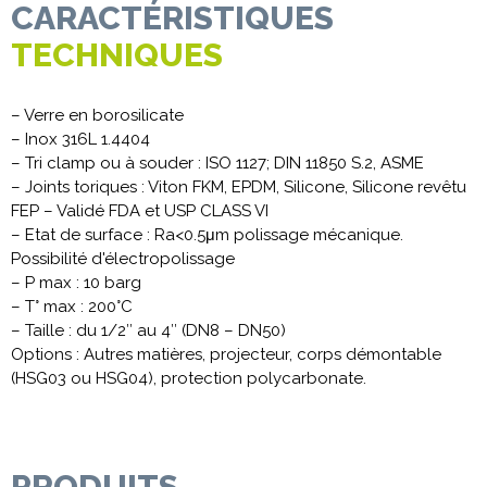
CARACTÉRISTIQUES
TECHNIQUES
– Verre en borosilicate
– Inox 316L 1.4404
– Tri clamp ou à souder : ISO 1127; DIN 11850 S.2, ASME
– Joints toriques : Viton FKM, EPDM, Silicone, Silicone revêtu
FEP – Validé FDA et USP CLASS VI
– Etat de surface : Ra<0.5μm polissage mécanique.
Possibilité d'électropolissage
– P max : 10 barg
– T° max : 200°C
– Taille : du 1/2″ au 4″ (DN8 – DN50)
Options : Autres matières, projecteur, corps démontable
(HSG03 ou HSG04), protection polycarbonate.
PRODUITS