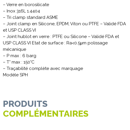
– Verre en borosilicate
– Inox 316L 1.4404
– Tri clamp standard ASME
– Joint clamp en Silicone, EPDM, Viton ou PTFE – Validé FDA
et USP CLASS VI
– Joint hublot en verre : PTFE ou Silicone – Validé FDA et
USP CLASS VI Etat de surface : Ra<0.5μm polissage
mécanique
– P max : 6 barg
– T° max : 150°C
– Traçabilité complète avec marquage
Modèle SPH
PRODUITS
COMPLÉMENTAIRES