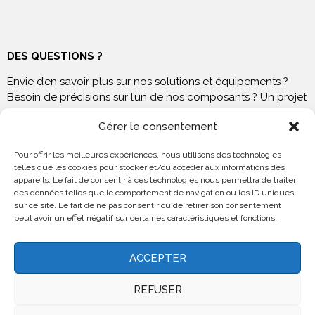
DES QUESTIONS ?
Envie d’en savoir plus sur nos solutions et équipements ?
Besoin de précisions sur l’un de nos composants ? Un projet
à venir ? N’hésitez pas à nous contacter !
Gérer le consentement
Pour offrir les meilleures expériences, nous utilisons des technologies
telles que les cookies pour stocker et/ou accéder aux informations des
appareils. Le fait de consentir à ces technologies nous permettra de traiter
NOUS RENDRE VISITE
des données telles que le comportement de navigation ou les ID uniques
sur ce site. Le fait de ne pas consentir ou de retirer son consentement
peut avoir un effet négatif sur certaines caractéristiques et fonctions.
23 rue Guilloux
69230 St Genis Laval
ACCEPTER
+33(0)4 72 67 07 40
REFUSER
+33 (0)4 72 67 07 49